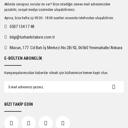
Ürün resmi kalitesiz, bozuk veya görüntülenemiyor.
Aklında cevapsız sorular mı var? Bize istediğin zaman mail adresimizden
Ürün açıklamasında eksik bilgiler bulunuyor.
yazabilir, sosyal medya üzerinden ulaşabilirsiniz.
Ürün bilgilerinde hatalar bulunuyor.
Ayrıca, bize hafta içi 09:30 - 18:00 saatleri arasında telefondan ulaşabilirsin.
Ürün fiyatı diğer sitelerden daha pahalı.
0507 134 17 48
Bu ürüne benzer farklı alternatifler olmalı.
bilgi@turhankitabevi.com.tr
Macun, 177. Cd Batı İş Merkezi No:28/42, 06560 Yenimahalle/Ankara
E-BÜLTEN ABONELİK
Gönder
Kampanyalarımızdan haberdar olmak için bültenimize hemen kayıt olun.
BİZİ TAKİP EDİN