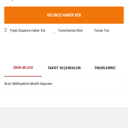
GELİNCE HABER VER
Fiyatı Düşünce Haber Ver
Yorum Yaz
ÜRÜN BILGISI
TAKSIT SEÇENEKLERI
ÖNERILERINIZ
Arazi Mülkiyetinin Maddi Kapsamı
Bu ürünün fiyat bilgisi, resim, ürün açıklamalarında ve diğer konularda
yetersiz gördüğünüz noktaları öneri formunu kullanarak tarafımıza
iletebilirsiniz.
Görüş ve önerileriniz için teşekkür ederiz.