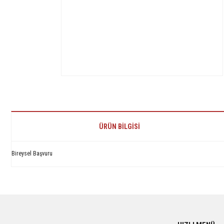
ÜRÜN BILGISI
Bireysel Başvuru
Bu ürünün fiyat bilgisi, resim, ürün açıklamalarında ve diğer konularda yetersiz 
Görüş ve önerileriniz için teşekkür ederiz.
Ürün resmi kalitesiz, bozuk veya görüntülenemiyor.