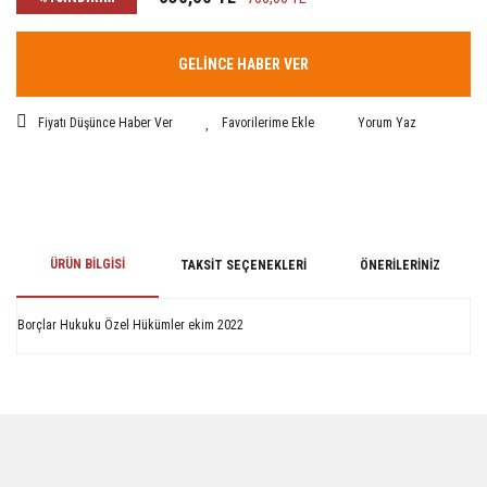
GELİNCE HABER VER
Fiyatı Düşünce Haber Ver
Yorum Yaz
ÜRÜN BILGISI
TAKSIT SEÇENEKLERI
ÖNERILERINIZ
Borçlar Hukuku Özel Hükümler ekim 2022
Bu ürünün fiyat bilgisi, resim, ürün açıklamalarında ve diğer konularda
yetersiz gördüğünüz noktaları öneri formunu kullanarak tarafımıza
iletebilirsiniz.
Görüş ve önerileriniz için teşekkür ederiz.