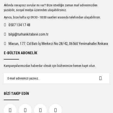
Ürün resmi kalitesiz, bozuk veya görüntülenemiyor.
Aklında cevapsız sorular mı var? Bize istediğin zaman mail adresimizden
Ürün açıklamasında eksik bilgiler bulunuyor.
yazabilir, sosyal medya üzerinden ulaşabilirsiniz.
Ürün bilgilerinde hatalar bulunuyor.
Ayrıca, bize hafta içi 09:30 - 18:00 saatleri arasında telefondan ulaşabilirsin.
Ürün fiyatı diğer sitelerden daha pahalı.
0507 134 17 48
Bu ürüne benzer farklı alternatifler olmalı.
bilgi@turhankitabevi.com.tr
Macun, 177. Cd Batı İş Merkezi No:28/42, 06560 Yenimahalle/Ankara
E-BÜLTEN ABONELİK
Gönder
Kampanyalarımızdan haberdar olmak için bültenimize hemen kayıt olun.
BİZİ TAKİP EDİN