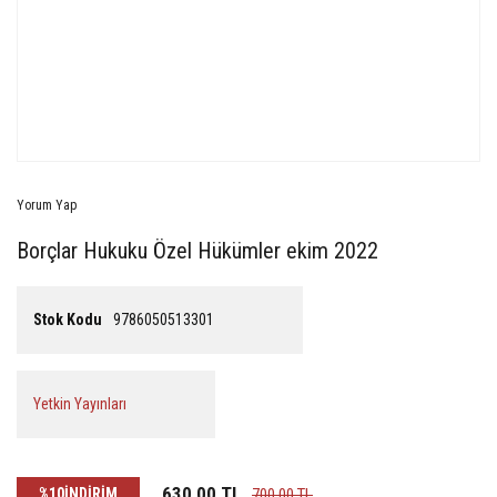
Yorum Yap
Borçlar Hukuku Özel Hükümler ekim 2022
Stok Kodu
9786050513301
Yetkin Yayınları
630,00 TL
%10
İNDİRİM
700,00 TL