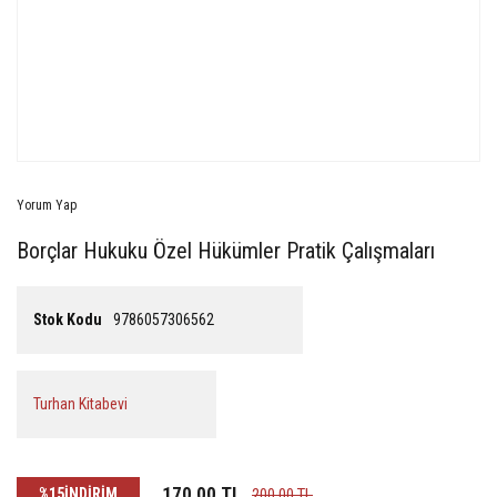
Yorum Yap
Borçlar Hukuku Özel Hükümler Pratik Çalışmaları
Stok Kodu
9786057306562
Turhan Kitabevi
170,00 TL
%15
İNDİRİM
200,00 TL