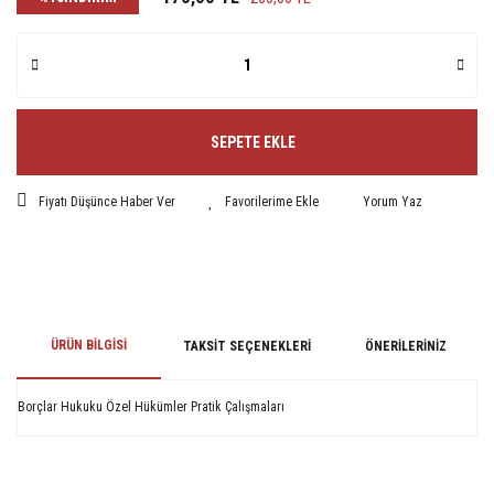
SEPETE EKLE
Fiyatı Düşünce Haber Ver
Yorum Yaz
ÜRÜN BILGISI
TAKSIT SEÇENEKLERI
ÖNERILERINIZ
Borçlar Hukuku Özel Hükümler Pratik Çalışmaları
Bu ürünün fiyat bilgisi, resim, ürün açıklamalarında ve diğer konularda
yetersiz gördüğünüz noktaları öneri formunu kullanarak tarafımıza