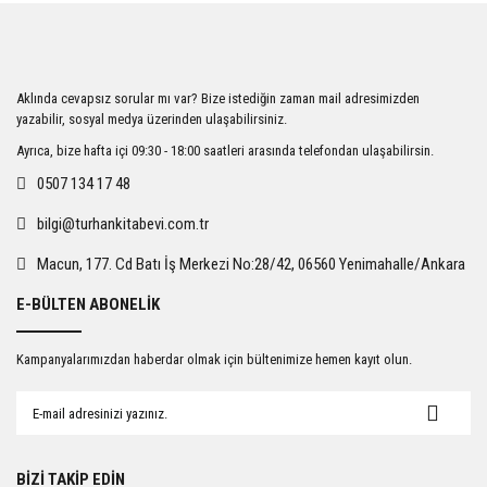
iletebilirsiniz.
Görüş ve önerileriniz için teşekkür ederiz.
Ürün resmi kalitesiz, bozuk veya görüntülenemiyor.
Aklında cevapsız sorular mı var? Bize istediğin zaman mail adresimizden
Ürün açıklamasında eksik bilgiler bulunuyor.
yazabilir, sosyal medya üzerinden ulaşabilirsiniz.
Ürün bilgilerinde hatalar bulunuyor.
Ayrıca, bize hafta içi 09:30 - 18:00 saatleri arasında telefondan ulaşabilirsin.
Ürün fiyatı diğer sitelerden daha pahalı.
0507 134 17 48
Bu ürüne benzer farklı alternatifler olmalı.
bilgi@turhankitabevi.com.tr
Macun, 177. Cd Batı İş Merkezi No:28/42, 06560 Yenimahalle/Ankara
E-BÜLTEN ABONELİK
Gönder
Kampanyalarımızdan haberdar olmak için bültenimize hemen kayıt olun.
BİZİ TAKİP EDİN