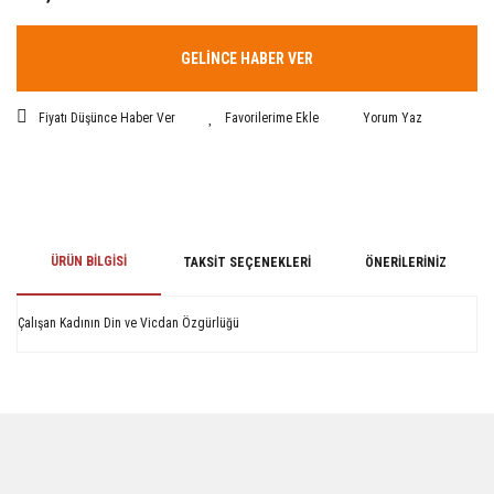
GELİNCE HABER VER
Fiyatı Düşünce Haber Ver
Yorum Yaz
ÜRÜN BILGISI
TAKSIT SEÇENEKLERI
ÖNERILERINIZ
Çalışan Kadının Din ve Vicdan Özgürlüğü
Bu ürünün fiyat bilgisi, resim, ürün açıklamalarında ve diğer konularda
yetersiz gördüğünüz noktaları öneri formunu kullanarak tarafımıza
iletebilirsiniz.
Görüş ve önerileriniz için teşekkür ederiz.