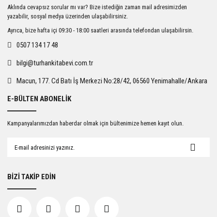
Ürün resmi kalitesiz, bozuk veya görüntülenemiyor.
Aklında cevapsız sorular mı var? Bize istediğin zaman mail adresimizden
Ürün açıklamasında eksik bilgiler bulunuyor.
yazabilir, sosyal medya üzerinden ulaşabilirsiniz.
Ürün bilgilerinde hatalar bulunuyor.
Ayrıca, bize hafta içi 09:30 - 18:00 saatleri arasında telefondan ulaşabilirsin.
Ürün fiyatı diğer sitelerden daha pahalı.
0507 134 17 48
Bu ürüne benzer farklı alternatifler olmalı.
bilgi@turhankitabevi.com.tr
Macun, 177. Cd Batı İş Merkezi No:28/42, 06560 Yenimahalle/Ankara
E-BÜLTEN ABONELİK
Gönder
Kampanyalarımızdan haberdar olmak için bültenimize hemen kayıt olun.
BİZİ TAKİP EDİN