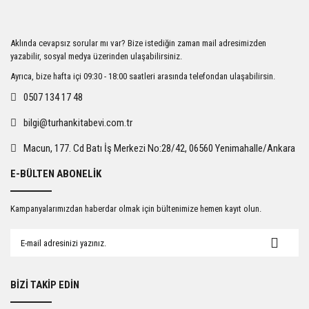
Ürün resmi kalitesiz, bozuk veya görüntülenemiyor.
Aklında cevapsız sorular mı var? Bize istediğin zaman mail adresimizden
Ürün açıklamasında eksik bilgiler bulunuyor.
yazabilir, sosyal medya üzerinden ulaşabilirsiniz.
Ürün bilgilerinde hatalar bulunuyor.
Ayrıca, bize hafta içi 09:30 - 18:00 saatleri arasında telefondan ulaşabilirsin.
Ürün fiyatı diğer sitelerden daha pahalı.
0507 134 17 48
Bu ürüne benzer farklı alternatifler olmalı.
bilgi@turhankitabevi.com.tr
Macun, 177. Cd Batı İş Merkezi No:28/42, 06560 Yenimahalle/Ankara
E-BÜLTEN ABONELİK
Gönder
Kampanyalarımızdan haberdar olmak için bültenimize hemen kayıt olun.
BİZİ TAKİP EDİN