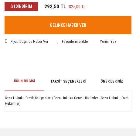
292,50 TL
%10
İNDİRİM
325,00 TL
GELİNCE HABER VER
Fiyatı Düşünce Haber Ver
Yorum Yaz
ÜRÜN BILGISI
TAKSIT SEÇENEKLERI
ÖNERILERINIZ
Ceza Hukuku Pratik Çalışmaları (Ceza Hukuku Genel Hükümler - Ceza Hukuku Özel
Hükümler)
Bu ürünün fiyat bilgisi, resim, ürün açıklamalarında ve diğer konularda
yetersiz gördüğünüz noktaları öneri formunu kullanarak tarafımıza
iletebilirsiniz.
Görüş ve önerileriniz için teşekkür ederiz.