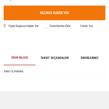
GELİNCE HABER VER
Fiyatı Düşünce Haber Ver
Yorum Yaz
ÜRÜN BILGISI
TAKSIT SEÇENEKLERI
ÖNERILERINIZ
Deniz İş Hukuku
Bu ürünün fiyat bilgisi, resim, ürün açıklamalarında ve diğer konularda
yetersiz gördüğünüz noktaları öneri formunu kullanarak tarafımıza
iletebilirsiniz.
Görüş ve önerileriniz için teşekkür ederiz.