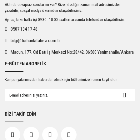
Ürün resmi kalitesiz, bozuk veya görüntülenemiyor.
Aklında cevapsız sorular mı var? Bize istediğin zaman mail adresimizden
Ürün açıklamasında eksik bilgiler bulunuyor.
yazabilir, sosyal medya üzerinden ulaşabilirsiniz.
Ürün bilgilerinde hatalar bulunuyor.
Ayrıca, bize hafta içi 09:30 - 18:00 saatleri arasında telefondan ulaşabilirsin.
Ürün fiyatı diğer sitelerden daha pahalı.
0507 134 17 48
Bu ürüne benzer farklı alternatifler olmalı.
bilgi@turhankitabevi.com.tr
Macun, 177. Cd Batı İş Merkezi No:28/42, 06560 Yenimahalle/Ankara
E-BÜLTEN ABONELİK
Gönder
Kampanyalarımızdan haberdar olmak için bültenimize hemen kayıt olun.
BİZİ TAKİP EDİN