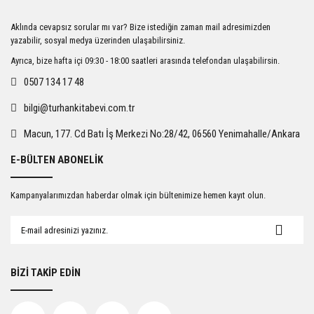
Ürün resmi kalitesiz, bozuk veya görüntülenemiyor.
Aklında cevapsız sorular mı var? Bize istediğin zaman mail adresimizden
Ürün açıklamasında eksik bilgiler bulunuyor.
yazabilir, sosyal medya üzerinden ulaşabilirsiniz.
Ürün bilgilerinde hatalar bulunuyor.
Ayrıca, bize hafta içi 09:30 - 18:00 saatleri arasında telefondan ulaşabilirsin.
Ürün fiyatı diğer sitelerden daha pahalı.
0507 134 17 48
Bu ürüne benzer farklı alternatifler olmalı.
bilgi@turhankitabevi.com.tr
Macun, 177. Cd Batı İş Merkezi No:28/42, 06560 Yenimahalle/Ankara
E-BÜLTEN ABONELİK
Gönder
Kampanyalarımızdan haberdar olmak için bültenimize hemen kayıt olun.
BİZİ TAKİP EDİN