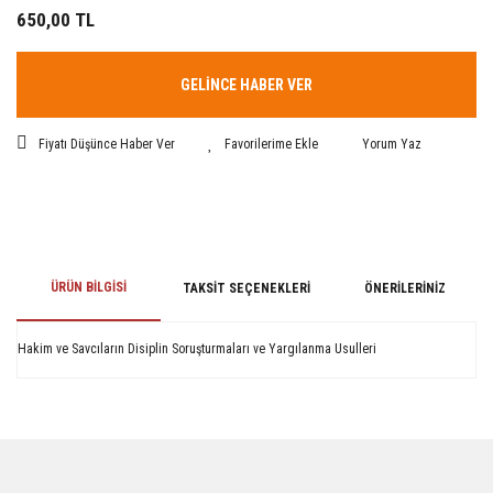
650,00 TL
GELİNCE HABER VER
Fiyatı Düşünce Haber Ver
Yorum Yaz
ÜRÜN BILGISI
TAKSIT SEÇENEKLERI
ÖNERILERINIZ
Hakim ve Savcıların Disiplin Soruşturmaları ve Yargılanma Usulleri
Bu ürünün fiyat bilgisi, resim, ürün açıklamalarında ve diğer konularda
yetersiz gördüğünüz noktaları öneri formunu kullanarak tarafımıza
iletebilirsiniz.
Görüş ve önerileriniz için teşekkür ederiz.