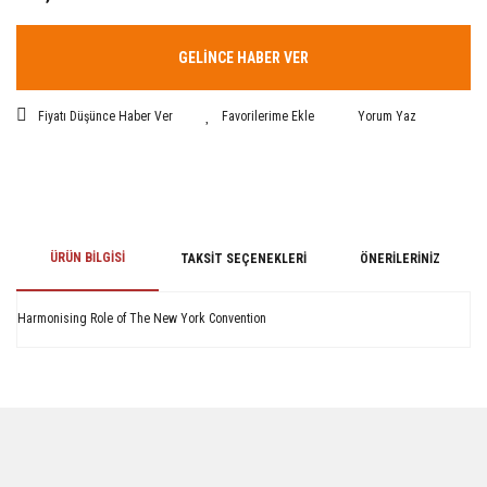
GELİNCE HABER VER
Fiyatı Düşünce Haber Ver
Yorum Yaz
ÜRÜN BILGISI
TAKSIT SEÇENEKLERI
ÖNERILERINIZ
Harmonising Role of The New York Convention
Bu ürünün fiyat bilgisi, resim, ürün açıklamalarında ve diğer konularda
yetersiz gördüğünüz noktaları öneri formunu kullanarak tarafımıza
iletebilirsiniz.
Görüş ve önerileriniz için teşekkür ederiz.