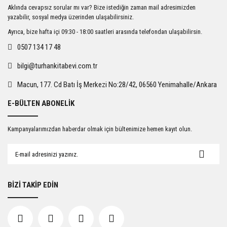
Ürün resmi kalitesiz, bozuk veya görüntülenemiyor.
Aklında cevapsız sorular mı var? Bize istediğin zaman mail adresimizden
Ürün açıklamasında eksik bilgiler bulunuyor.
yazabilir, sosyal medya üzerinden ulaşabilirsiniz.
Ürün bilgilerinde hatalar bulunuyor.
Ayrıca, bize hafta içi 09:30 - 18:00 saatleri arasında telefondan ulaşabilirsin.
Ürün fiyatı diğer sitelerden daha pahalı.
0507 134 17 48
Bu ürüne benzer farklı alternatifler olmalı.
bilgi@turhankitabevi.com.tr
Macun, 177. Cd Batı İş Merkezi No:28/42, 06560 Yenimahalle/Ankara
E-BÜLTEN ABONELİK
Gönder
Kampanyalarımızdan haberdar olmak için bültenimize hemen kayıt olun.
BİZİ TAKİP EDİN