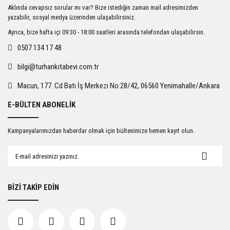
Ürün resmi kalitesiz, bozuk veya görüntülenemiyor.
Aklında cevapsız sorular mı var? Bize istediğin zaman mail adresimizden
Ürün açıklamasında eksik bilgiler bulunuyor.
yazabilir, sosyal medya üzerinden ulaşabilirsiniz.
Ürün bilgilerinde hatalar bulunuyor.
Ayrıca, bize hafta içi 09:30 - 18:00 saatleri arasında telefondan ulaşabilirsin.
Ürün fiyatı diğer sitelerden daha pahalı.
0507 134 17 48
Bu ürüne benzer farklı alternatifler olmalı.
bilgi@turhankitabevi.com.tr
Macun, 177. Cd Batı İş Merkezi No:28/42, 06560 Yenimahalle/Ankara
E-BÜLTEN ABONELİK
Gönder
Kampanyalarımızdan haberdar olmak için bültenimize hemen kayıt olun.
BİZİ TAKİP EDİN