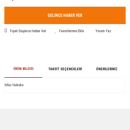
GELİNCE HABER VER
Fiyatı Düşünce Haber Ver
Yorum Yaz
ÜRÜN BILGISI
TAKSIT SEÇENEKLERI
ÖNERILERINIZ
İnfaz Hukuku
Bu ürünün fiyat bilgisi, resim, ürün açıklamalarında ve diğer konularda
yetersiz gördüğünüz noktaları öneri formunu kullanarak tarafımıza
iletebilirsiniz.
Görüş ve önerileriniz için teşekkür ederiz.