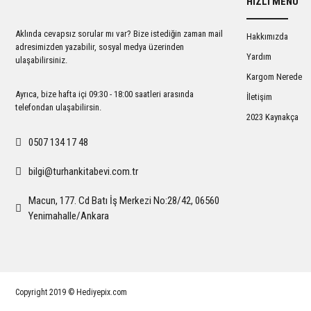
HIZLI MENÜ
Ürün açıklamasında eksik bilgiler bulunuyor.
Ürün bilgilerinde hatalar bulunuyor.
Aklında cevapsız sorular mı var? Bize istediğin zaman mail
Hakkımızda
Ürün fiyatı diğer sitelerden daha pahalı.
adresimizden yazabilir, sosyal medya üzerinden
Yardım
ulaşabilirsiniz.
Bu ürüne benzer farklı alternatifler olmalı.
Kargom Nerede
Ayrıca, bize hafta içi 09:30 - 18:00 saatleri arasında
İletişim
telefondan ulaşabilirsin.
2023 Kaynakça
0507 134 17 48
bilgi@turhankitabevi.com.tr
Macun, 177. Cd Batı İş Merkezi No:28/42, 06560
Yenimahalle/Ankara
Copyright 2019 © Hediyepix.com