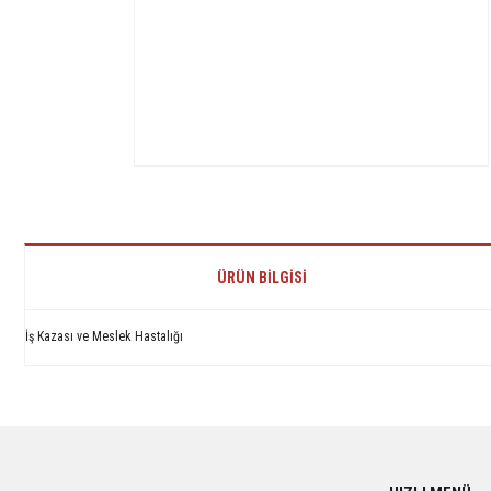
ÜRÜN BILGISI
İş Kazası ve Meslek Hastalığı
Bu ürünün fiyat bilgisi, resim, ürün açıklamalarında ve diğer konularda yetersiz 
Görüş ve önerileriniz için teşekkür ederiz.
Ürün resmi kalitesiz, bozuk veya görüntülenemiyor.