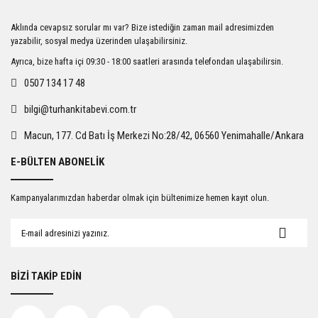
Ürün resmi kalitesiz, bozuk veya görüntülenemiyor.
Aklında cevapsız sorular mı var? Bize istediğin zaman mail adresimizden
Ürün açıklamasında eksik bilgiler bulunuyor.
yazabilir, sosyal medya üzerinden ulaşabilirsiniz.
Ürün bilgilerinde hatalar bulunuyor.
Ayrıca, bize hafta içi 09:30 - 18:00 saatleri arasında telefondan ulaşabilirsin.
Ürün fiyatı diğer sitelerden daha pahalı.
0507 134 17 48
Bu ürüne benzer farklı alternatifler olmalı.
bilgi@turhankitabevi.com.tr
Macun, 177. Cd Batı İş Merkezi No:28/42, 06560 Yenimahalle/Ankara
E-BÜLTEN ABONELİK
Gönder
Kampanyalarımızdan haberdar olmak için bültenimize hemen kayıt olun.
BİZİ TAKİP EDİN