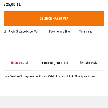
325,00 TL
GELİNCE HABER VER
Fiyatı Düşünce Haber Ver
Yorum Yaz
ÜRÜN BILGISI
TAKSIT SEÇENEKLERI
ÖNERILERINIZ
Joint Venture Sözleşmelerine Konu İş Ortaklıklarının Hukuki Niteliği ve Yapısı
Bu ürünün fiyat bilgisi, resim, ürün açıklamalarında ve diğer konularda
yetersiz gördüğünüz noktaları öneri formunu kullanarak tarafımıza
iletebilirsiniz.
Görüş ve önerileriniz için teşekkür ederiz.