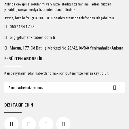
Ürün resmi kalitesiz, bozuk veya görüntülenemiyor.
Aklında cevapsız sorular mı var? Bize istediğin zaman mail adresimizden
Ürün açıklamasında eksik bilgiler bulunuyor.
yazabilir, sosyal medya üzerinden ulaşabilirsiniz.
Ürün bilgilerinde hatalar bulunuyor.
Ayrıca, bize hafta içi 09:30 - 18:00 saatleri arasında telefondan ulaşabilirsin.
Ürün fiyatı diğer sitelerden daha pahalı.
0507 134 17 48
Bu ürüne benzer farklı alternatifler olmalı.
bilgi@turhankitabevi.com.tr
Macun, 177. Cd Batı İş Merkezi No:28/42, 06560 Yenimahalle/Ankara
E-BÜLTEN ABONELİK
Gönder
Kampanyalarımızdan haberdar olmak için bültenimize hemen kayıt olun.
BİZİ TAKİP EDİN