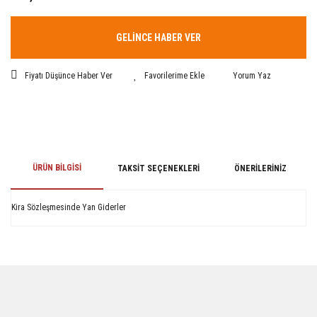
GELİNCE HABER VER
Fiyatı Düşünce Haber Ver
Yorum Yaz
ÜRÜN BILGISI
TAKSIT SEÇENEKLERI
ÖNERILERINIZ
Kira Sözleşmesinde Yan Giderler
Bu ürünün fiyat bilgisi, resim, ürün açıklamalarında ve diğer konularda
yetersiz gördüğünüz noktaları öneri formunu kullanarak tarafımıza
iletebilirsiniz.
Görüş ve önerileriniz için teşekkür ederiz.