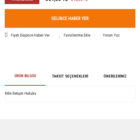
GELİNCE HABER VER
Fiyatı Düşünce Haber Ver
Yorum Yaz
ÜRÜN BILGISI
TAKSIT SEÇENEKLERI
ÖNERILERINIZ
Kitle İletişim Hukuku
Bu ürünün fiyat bilgisi, resim, ürün açıklamalarında ve diğer konularda
yetersiz gördüğünüz noktaları öneri formunu kullanarak tarafımıza
iletebilirsiniz.
Görüş ve önerileriniz için teşekkür ederiz.