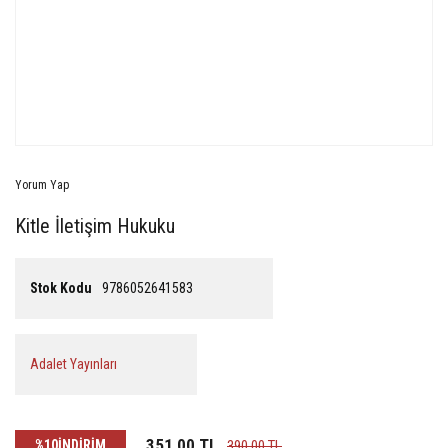
Yorum Yap
Kitle İletişim Hukuku
Stok Kodu
9786052641583
Adalet Yayınları
351,00 TL
%10
İNDİRİM
390,00 TL