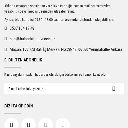
Ürün resmi kalitesiz, bozuk veya görüntülenemiyor.
Aklında cevapsız sorular mı var? Bize istediğin zaman mail adresimizden
Ürün açıklamasında eksik bilgiler bulunuyor.
yazabilir, sosyal medya üzerinden ulaşabilirsiniz.
Ürün bilgilerinde hatalar bulunuyor.
Ayrıca, bize hafta içi 09:30 - 18:00 saatleri arasında telefondan ulaşabilirsin.
Ürün fiyatı diğer sitelerden daha pahalı.
0507 134 17 48
Bu ürüne benzer farklı alternatifler olmalı.
bilgi@turhankitabevi.com.tr
Macun, 177. Cd Batı İş Merkezi No:28/42, 06560 Yenimahalle/Ankara
E-BÜLTEN ABONELİK
Gönder
Kampanyalarımızdan haberdar olmak için bültenimize hemen kayıt olun.
BİZİ TAKİP EDİN