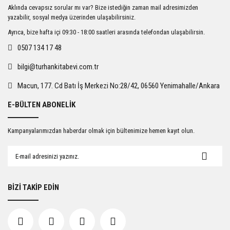
Ürün resmi kalitesiz, bozuk veya görüntülenemiyor.
Aklında cevapsız sorular mı var? Bize istediğin zaman mail adresimizden
Ürün açıklamasında eksik bilgiler bulunuyor.
yazabilir, sosyal medya üzerinden ulaşabilirsiniz.
Ürün bilgilerinde hatalar bulunuyor.
Ayrıca, bize hafta içi 09:30 - 18:00 saatleri arasında telefondan ulaşabilirsin.
Ürün fiyatı diğer sitelerden daha pahalı.
0507 134 17 48
Bu ürüne benzer farklı alternatifler olmalı.
bilgi@turhankitabevi.com.tr
Macun, 177. Cd Batı İş Merkezi No:28/42, 06560 Yenimahalle/Ankara
E-BÜLTEN ABONELİK
Gönder
Kampanyalarımızdan haberdar olmak için bültenimize hemen kayıt olun.
BİZİ TAKİP EDİN