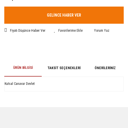
GELİNCE HABER VER
Fiyatı Düşünce Haber Ver
Yorum Yaz
ÜRÜN BILGISI
TAKSIT SEÇENEKLERI
ÖNERILERINIZ
Kutsal Canavar Devlet
Bu ürünün fiyat bilgisi, resim, ürün açıklamalarında ve diğer konularda
yetersiz gördüğünüz noktaları öneri formunu kullanarak tarafımıza
iletebilirsiniz.
Görüş ve önerileriniz için teşekkür ederiz.