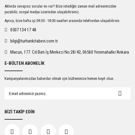
Ürün resmi kalitesiz, bozuk veya görüntülenemiyor.
Aklında cevapsız sorular mı var? Bize istediğin zaman mail adresimizden
Ürün açıklamasında eksik bilgiler bulunuyor.
yazabilir, sosyal medya üzerinden ulaşabilirsiniz.
Ürün bilgilerinde hatalar bulunuyor.
Ayrıca, bize hafta içi 09:30 - 18:00 saatleri arasında telefondan ulaşabilirsin.
Ürün fiyatı diğer sitelerden daha pahalı.
0507 134 17 48
Bu ürüne benzer farklı alternatifler olmalı.
bilgi@turhankitabevi.com.tr
Macun, 177. Cd Batı İş Merkezi No:28/42, 06560 Yenimahalle/Ankara
E-BÜLTEN ABONELİK
Gönder
Kampanyalarımızdan haberdar olmak için bültenimize hemen kayıt olun.
BİZİ TAKİP EDİN