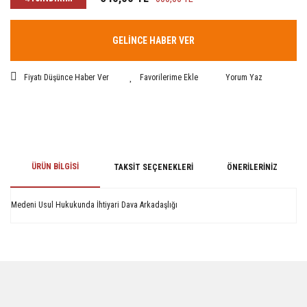
GELİNCE HABER VER
Fiyatı Düşünce Haber Ver
Yorum Yaz
ÜRÜN BILGISI
TAKSIT SEÇENEKLERI
ÖNERILERINIZ
Medeni Usul Hukukunda İhtiyari Dava Arkadaşlığı
Bu ürünün fiyat bilgisi, resim, ürün açıklamalarında ve diğer konularda
yetersiz gördüğünüz noktaları öneri formunu kullanarak tarafımıza
iletebilirsiniz.
Görüş ve önerileriniz için teşekkür ederiz.