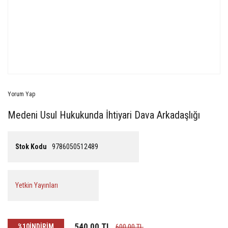
Yorum Yap
Medeni Usul Hukukunda İhtiyari Dava Arkadaşlığı
Stok Kodu
9786050512489
Yetkin Yayınları
540,00 TL
%10
İNDİRİM
600,00 TL