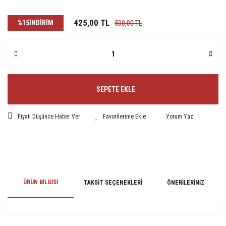
425,00 TL
%15
İNDİRİM
500,00 TL
SEPETE EKLE
Fiyatı Düşünce Haber Ver
Yorum Yaz
ÜRÜN BILGISI
TAKSIT SEÇENEKLERI
ÖNERILERINIZ