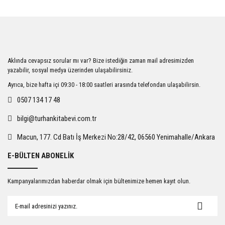
Bu ürünün fiyat bilgisi, resim, ürün açıklamalarında ve diğer konularda
yetersiz gördüğünüz noktaları öneri formunu kullanarak tarafımıza
iletebilirsiniz.
Görüş ve önerileriniz için teşekkür ederiz.
Ürün resmi kalitesiz, bozuk veya görüntülenemiyor.
Aklında cevapsız sorular mı var? Bize istediğin zaman mail adresimizden
Ürün açıklamasında eksik bilgiler bulunuyor.
yazabilir, sosyal medya üzerinden ulaşabilirsiniz.
Ürün bilgilerinde hatalar bulunuyor.
Ayrıca, bize hafta içi 09:30 - 18:00 saatleri arasında telefondan ulaşabilirsin.
Ürün fiyatı diğer sitelerden daha pahalı.
0507 134 17 48
Bu ürüne benzer farklı alternatifler olmalı.
bilgi@turhankitabevi.com.tr
Macun, 177. Cd Batı İş Merkezi No:28/42, 06560 Yenimahalle/Ankara
E-BÜLTEN ABONELİK
Gönder
Kampanyalarımızdan haberdar olmak için bültenimize hemen kayıt olun.