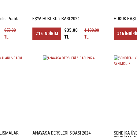
ler Pratik
EŞYA HUKUKU 2.BASI 2024
HUKUK BAŞLA
950,00
935,00
1.100,00
%15
İNDİRİM
%15
İNDİR
TL
TL
TL
LIŞMALARI
ANAYASA DERSLERİ 5.BASI 2024
SENDİKA ÜYE