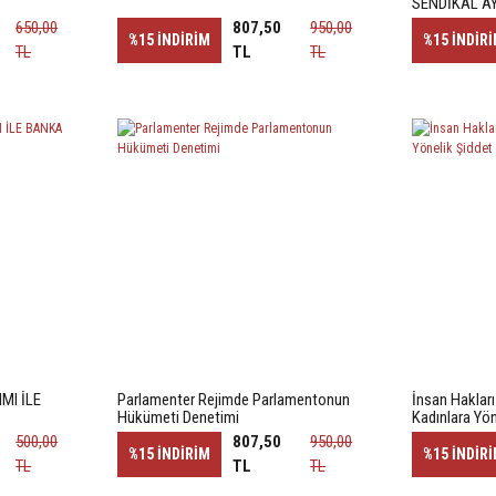
SENDİKAL AY
650,00
807,50
950,00
%15
İNDİRİM
%15
İNDİR
TL
TL
TL
MI İLE
Parlamenter Rejimde Parlamentonun
İnsan Haklar
Hükümeti Denetimi
Kadınlara Yön
500,00
807,50
950,00
%15
İNDİRİM
%15
İNDİR
TL
TL
TL