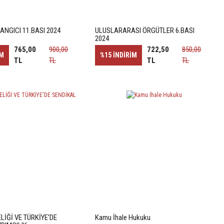
NGICI 11.BASI 2024
ULUSLARARASI ÖRGÜTLER 6.BASI
2024
765,00
900,00
722,50
850,00
İM
%15
İNDİRİM
TL
TL
TL
TL
LİĞİ VE TÜRKİYE'DE
Kamu İhale Hukuku