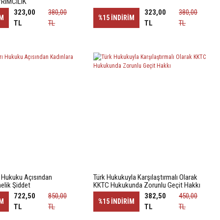
RIMCILIK
323,00
380,00
323,00
380,00
İM
%15
İNDİRİM
TL
TL
TL
TL
ı Hukuku Açısından
Türk Hukukuyla Karşılaştırmalı Olarak
elik Şiddet
KKTC Hukukunda Zorunlu Geçit Hakkı
722,50
850,00
382,50
450,00
İM
%15
İNDİRİM
TL
TL
TL
TL