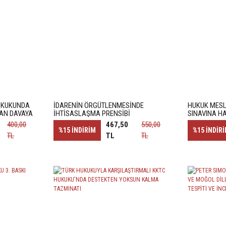
HUKUKUNDA
İDARENİN ÖRGÜTLENMESİNDE
HUKUK MESL
DAN DAVAYA
İHTİSASLAŞMA PRENSİBİ
SINAVINA H
400,00
467,50
550,00
%15
İNDİRİM
%15
İNDİR
TL
TL
TL