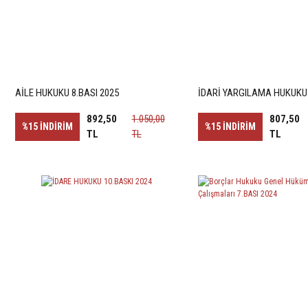
AİLE HUKUKU 8.BASI 2025
İDARİ YARGILAMA HUKUKU 
892,50
1.050,00
807,50
%15
İNDİRİM
%15
İNDİRİM
TL
TL
TL