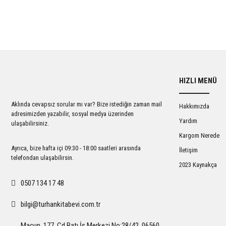
HIZLI MENÜ
Aklında cevapsız sorular mı var? Bize istediğin zaman mail
Hakkımızda
adresimizden yazabilir, sosyal medya üzerinden
Yardım
ulaşabilirsiniz.
Kargom Nerede
Ayrıca, bize hafta içi 09:30 - 18:00 saatleri arasında
İletişim
telefondan ulaşabilirsin.
2023 Kaynakça
0507 134 17 48
bilgi@turhankitabevi.com.tr
Macun, 177. Cd Batı İş Merkezi No:28/42, 06560