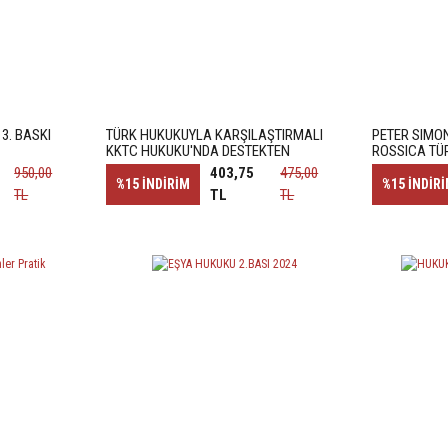
3. BASKI
TÜRK HUKUKUYLA KARŞILAŞTIRMALI
PETER SIMO
KKTC HUKUKU'NDA DESTEKTEN
ROSSICA TÜ
YOKSUN KALMA TAZMINATI
AİT BİTKİ AD
950,00
403,75
475,00
İNCELENMES
%15
İNDİRİM
%15
İNDİR
TL
TL
TL