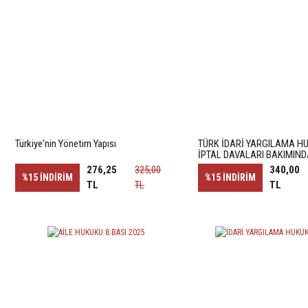
Türkiye'nin Yönetim Yapısı
TÜRK İDARİ YARGILAMA 
İPTAL DAVALARI BAKIMIN
FER'İ MÜDAHALE
276,25
325,00
340,00
%15
İNDİRİM
%15
İNDİRİM
TL
TL
TL