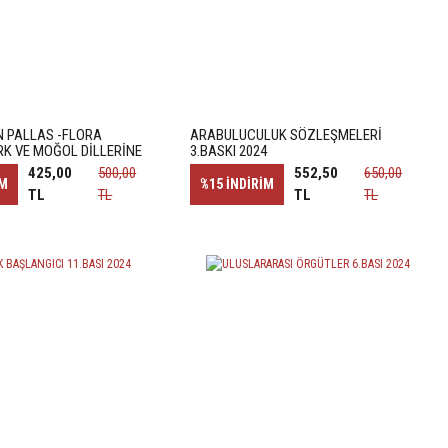
N PALLAS -FLORA
ARABULUCULUK SÖZLEŞMELERİ
RK VE MOĞOL DİLLERİNE
3.BASKI 2024
LARIN TESPİTİ VE
425,00
500,00
552,50
650,00
İ
İM
%15
İNDİRİM
TL
TL
TL
TL