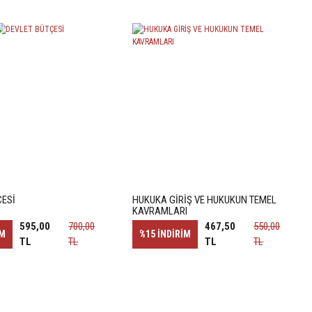
ÇESİ
HUKUKA GİRİŞ VE HUKUKUN TEMEL
KAVRAMLARI
595,00
700,00
467,50
550,00
İM
%15
İNDİRİM
TL
TL
TL
TL