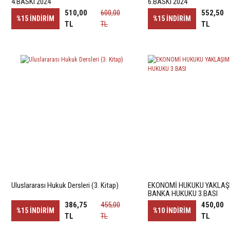
4.BASKI 2024
6.BASKI 2024
510,00
600,00
552,50
%15
İNDİRİM
%15
İNDİRİM
TL
TL
TL
Uluslararası Hukuk Dersleri (3. Kitap)
EKONOMİ HUKUKU YAKLAŞI
BANKA HUKUKU 3.BASI
386,75
455,00
450,00
%15
İNDİRİM
%10
İNDİRİM
TL
TL
TL