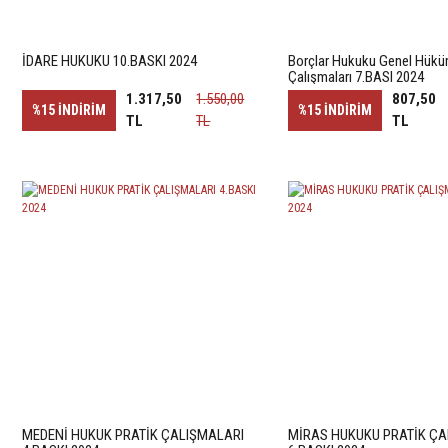
İDARE HUKUKU 10.BASKI 2024
Borçlar Hukuku Genel Hüküm
Çalışmaları 7.BASI 2024
1.317,50
1.550,00
807,50
%15
İNDİRİM
%15
İNDİRİM
TL
TL
TL
MEDENİ HUKUK PRATİK ÇALIŞMALARI
MİRAS HUKUKU PRATİK ÇA