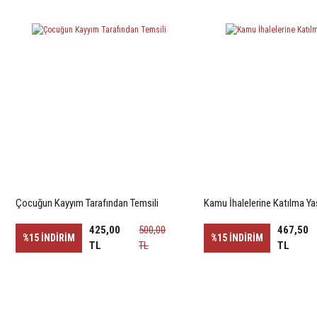
Çocuğun Kayyım Tarafından Temsili
Kamu İhalelerine Katılma Ya
425,00
500,00
467,50
%15
İNDİRİM
%15
İNDİRİM
TL
TL
TL