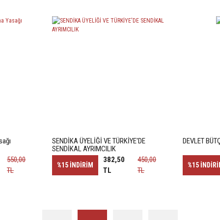
sağı
SENDİKA ÜYELİĞİ VE TÜRKİYE'DE
DEVLET BÜT
SENDİKAL AYRIMCILIK
550,00
382,50
450,00
%15
İNDİRİM
%15
İNDİR
TL
TL
TL