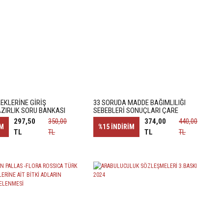
EKLERİNE GİRİŞ
33 SORUDA MADDE BAĞIMLILIĞI
AZIRLIK SORU BANKASI
SEBEBLERİ SONUÇLARI ÇARE
ARAYIŞLARI
297,50
350,00
374,00
440,00
İM
%15
İNDİRİM
TL
TL
TL
TL