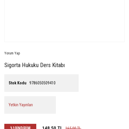
Yorum Yap
Sigorta Hukuku Ders Kitabı
Stok Kodu
9786050509410
Yetkin Yayınları
148,50 TL
%10
İNDİRİM
165,00 TL