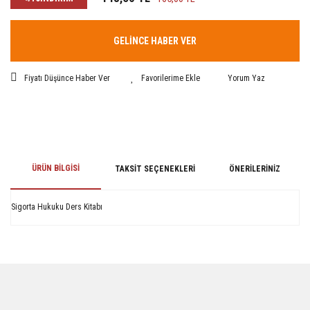
GELİNCE HABER VER
Fiyatı Düşünce Haber Ver
Yorum Yaz
ÜRÜN BILGISI
TAKSIT SEÇENEKLERI
ÖNERILERINIZ
Sigorta Hukuku Ders Kitabı
Bu ürünün fiyat bilgisi, resim, ürün açıklamalarında ve diğer konularda
yetersiz gördüğünüz noktaları öneri formunu kullanarak tarafımıza
iletebilirsiniz.
Görüş ve önerileriniz için teşekkür ederiz.