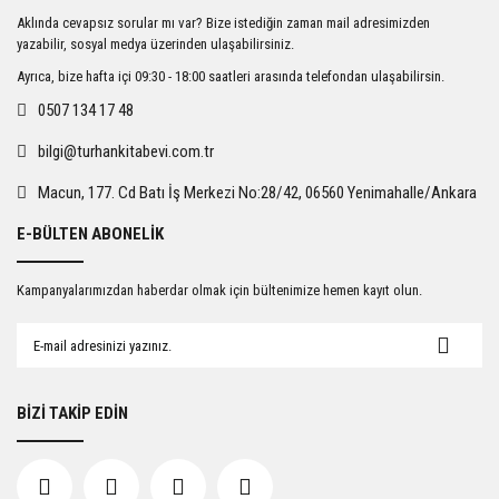
Ürün resmi kalitesiz, bozuk veya görüntülenemiyor.
Aklında cevapsız sorular mı var? Bize istediğin zaman mail adresimizden
Ürün açıklamasında eksik bilgiler bulunuyor.
yazabilir, sosyal medya üzerinden ulaşabilirsiniz.
Ürün bilgilerinde hatalar bulunuyor.
Ayrıca, bize hafta içi 09:30 - 18:00 saatleri arasında telefondan ulaşabilirsin.
Ürün fiyatı diğer sitelerden daha pahalı.
0507 134 17 48
Bu ürüne benzer farklı alternatifler olmalı.
bilgi@turhankitabevi.com.tr
Macun, 177. Cd Batı İş Merkezi No:28/42, 06560 Yenimahalle/Ankara
E-BÜLTEN ABONELİK
Gönder
Kampanyalarımızdan haberdar olmak için bültenimize hemen kayıt olun.
BİZİ TAKİP EDİN