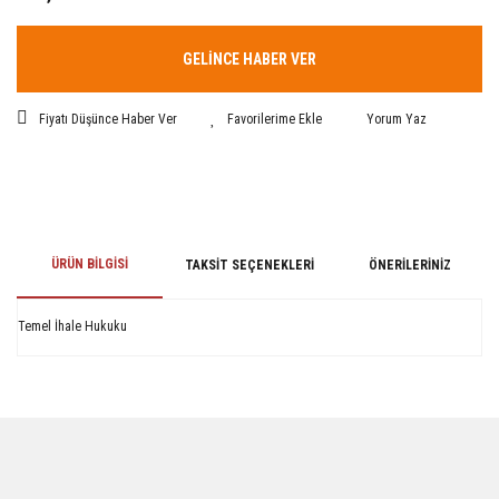
GELİNCE HABER VER
Fiyatı Düşünce Haber Ver
Yorum Yaz
ÜRÜN BILGISI
TAKSIT SEÇENEKLERI
ÖNERILERINIZ
Temel İhale Hukuku
Bu ürünün fiyat bilgisi, resim, ürün açıklamalarında ve diğer konularda
yetersiz gördüğünüz noktaları öneri formunu kullanarak tarafımıza
iletebilirsiniz.
Görüş ve önerileriniz için teşekkür ederiz.