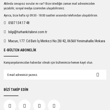
Ürün resmi kalitesiz, bozuk veya görüntülenemiyor.
Aklında cevapsız sorular mı var? Bize istediğin zaman mail adresimizden
Ürün açıklamasında eksik bilgiler bulunuyor.
yazabilir, sosyal medya üzerinden ulaşabilirsiniz.
Ürün bilgilerinde hatalar bulunuyor.
Ayrıca, bize hafta içi 09:30 - 18:00 saatleri arasında telefondan ulaşabilirsin.
Ürün fiyatı diğer sitelerden daha pahalı.
0507 134 17 48
Bu ürüne benzer farklı alternatifler olmalı.
bilgi@turhankitabevi.com.tr
Macun, 177. Cd Batı İş Merkezi No:28/42, 06560 Yenimahalle/Ankara
E-BÜLTEN ABONELİK
Gönder
Kampanyalarımızdan haberdar olmak için bültenimize hemen kayıt olun.
BİZİ TAKİP EDİN