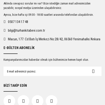
Ürün resmi kalitesiz, bozuk veya görüntülenemiyor.
Aklında cevapsız sorular mı var? Bize istediğin zaman mail adresimizden
Ürün açıklamasında eksik bilgiler bulunuyor.
yazabilir, sosyal medya üzerinden ulaşabilirsiniz.
Ürün bilgilerinde hatalar bulunuyor.
Ayrıca, bize hafta içi 09:30 - 18:00 saatleri arasında telefondan ulaşabilirsin.
Ürün fiyatı diğer sitelerden daha pahalı.
0507 134 17 48
Bu ürüne benzer farklı alternatifler olmalı.
bilgi@turhankitabevi.com.tr
Macun, 177. Cd Batı İş Merkezi No:28/42, 06560 Yenimahalle/Ankara
E-BÜLTEN ABONELİK
Gönder
Kampanyalarımızdan haberdar olmak için bültenimize hemen kayıt olun.
BİZİ TAKİP EDİN