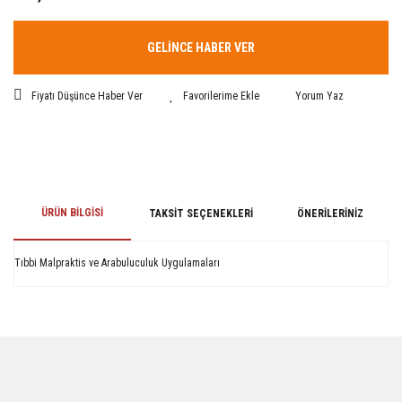
GELİNCE HABER VER
Fiyatı Düşünce Haber Ver
Yorum Yaz
ÜRÜN BILGISI
TAKSIT SEÇENEKLERI
ÖNERILERINIZ
Tıbbi Malpraktis ve Arabuluculuk Uygulamaları
Bu ürünün fiyat bilgisi, resim, ürün açıklamalarında ve diğer konularda
yetersiz gördüğünüz noktaları öneri formunu kullanarak tarafımıza
iletebilirsiniz.
Görüş ve önerileriniz için teşekkür ederiz.