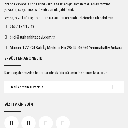
Ürün resmi kalitesiz, bozuk veya görüntülenemiyor.
Aklında cevapsız sorular mı var? Bize istediğin zaman mail adresimizden
Ürün açıklamasında eksik bilgiler bulunuyor.
yazabilir, sosyal medya üzerinden ulaşabilirsiniz.
Ürün bilgilerinde hatalar bulunuyor.
Ayrıca, bize hafta içi 09:30 - 18:00 saatleri arasında telefondan ulaşabilirsin.
Ürün fiyatı diğer sitelerden daha pahalı.
0507 134 17 48
Bu ürüne benzer farklı alternatifler olmalı.
bilgi@turhankitabevi.com.tr
Macun, 177. Cd Batı İş Merkezi No:28/42, 06560 Yenimahalle/Ankara
E-BÜLTEN ABONELİK
Gönder
Kampanyalarımızdan haberdar olmak için bültenimize hemen kayıt olun.
BİZİ TAKİP EDİN