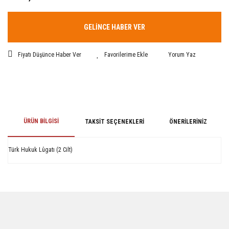
GELİNCE HABER VER
Fiyatı Düşünce Haber Ver
Yorum Yaz
ÜRÜN BILGISI
TAKSIT SEÇENEKLERI
ÖNERILERINIZ
Türk Hukuk Lûgatı (2 Cilt)
Bu ürünün fiyat bilgisi, resim, ürün açıklamalarında ve diğer konularda
yetersiz gördüğünüz noktaları öneri formunu kullanarak tarafımıza
iletebilirsiniz.
Görüş ve önerileriniz için teşekkür ederiz.