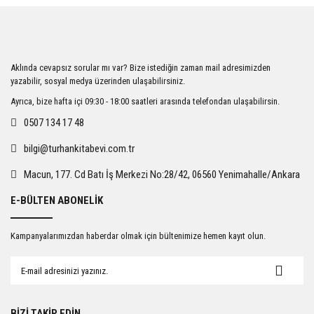
iletebilirsiniz.
Görüş ve önerileriniz için teşekkür ederiz.
Ürün resmi kalitesiz, bozuk veya görüntülenemiyor.
Aklında cevapsız sorular mı var? Bize istediğin zaman mail adresimizden
Ürün açıklamasında eksik bilgiler bulunuyor.
yazabilir, sosyal medya üzerinden ulaşabilirsiniz.
Ürün bilgilerinde hatalar bulunuyor.
Ayrıca, bize hafta içi 09:30 - 18:00 saatleri arasında telefondan ulaşabilirsin.
Ürün fiyatı diğer sitelerden daha pahalı.
0507 134 17 48
Bu ürüne benzer farklı alternatifler olmalı.
bilgi@turhankitabevi.com.tr
Macun, 177. Cd Batı İş Merkezi No:28/42, 06560 Yenimahalle/Ankara
E-BÜLTEN ABONELİK
Gönder
Kampanyalarımızdan haberdar olmak için bültenimize hemen kayıt olun.
BİZİ TAKİP EDİN