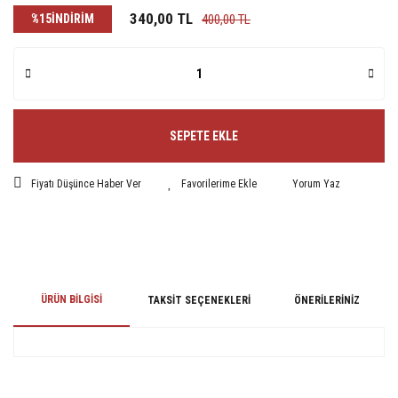
340,00 TL
%15
İNDİRİM
400,00 TL
SEPETE EKLE
Fiyatı Düşünce Haber Ver
Yorum Yaz
ÜRÜN BILGISI
TAKSIT SEÇENEKLERI
ÖNERILERINIZ
Bu ürünün fiyat bilgisi, resim, ürün açıklamalarında ve diğer konularda
yetersiz gördüğünüz noktaları öneri formunu kullanarak tarafımıza