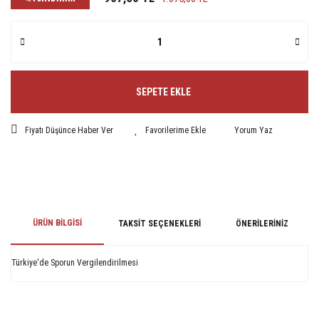
SEPETE EKLE
Fiyatı Düşünce Haber Ver
Yorum Yaz
ÜRÜN BILGISI
TAKSIT SEÇENEKLERI
ÖNERILERINIZ
Türkiye'de Sporun Vergilendirilmesi
Bu ürünün fiyat bilgisi, resim, ürün açıklamalarında ve diğer konularda
yetersiz gördüğünüz noktaları öneri formunu kullanarak tarafımıza