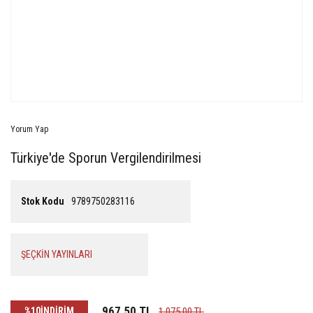
Yorum Yap
Türkiye'de Sporun Vergilendirilmesi
Stok Kodu
9789750283116
ŞEÇKİN YAYINLARI
967,50 TL
%10
İNDİRİM
1.075,00 TL