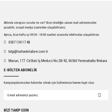
iletebilirsiniz.
Görüş ve önerileriniz için teşekkür ederiz.
Ürün resmi kalitesiz, bozuk veya görüntülenemiyor.
Aklında cevapsız sorular mı var? Bize istediğin zaman mail adresimizden
Ürün açıklamasında eksik bilgiler bulunuyor.
yazabilir, sosyal medya üzerinden ulaşabilirsiniz.
Ürün bilgilerinde hatalar bulunuyor.
Ayrıca, bize hafta içi 09:30 - 18:00 saatleri arasında telefondan ulaşabilirsin.
Ürün fiyatı diğer sitelerden daha pahalı.
0507 134 17 48
Bu ürüne benzer farklı alternatifler olmalı.
bilgi@turhankitabevi.com.tr
Macun, 177. Cd Batı İş Merkezi No:28/42, 06560 Yenimahalle/Ankara
E-BÜLTEN ABONELİK
Gönder
Kampanyalarımızdan haberdar olmak için bültenimize hemen kayıt olun.
BİZİ TAKİP EDİN