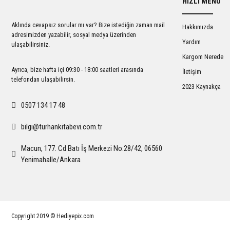
HIZLI MENÜ
Ürün açıklamasında eksik bilgiler bulunuyor.
Ürün bilgilerinde hatalar bulunuyor.
Aklında cevapsız sorular mı var? Bize istediğin zaman mail
Hakkımızda
Ürün fiyatı diğer sitelerden daha pahalı.
adresimizden yazabilir, sosyal medya üzerinden
Yardım
ulaşabilirsiniz.
Bu ürüne benzer farklı alternatifler olmalı.
Kargom Nerede
Ayrıca, bize hafta içi 09:30 - 18:00 saatleri arasında
İletişim
telefondan ulaşabilirsin.
2023 Kaynakça
0507 134 17 48
bilgi@turhankitabevi.com.tr
Macun, 177. Cd Batı İş Merkezi No:28/42, 06560
Yenimahalle/Ankara
Copyright 2019 © Hediyepix.com