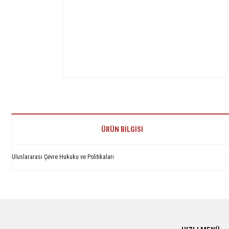
ÜRÜN BILGISI
Uluslararası Çevre Hukuku ve Politikaları
Bu ürünün fiyat bilgisi, resim, ürün açıklamalarında ve diğer konularda yetersiz 
Görüş ve önerileriniz için teşekkür ederiz.
Ürün resmi kalitesiz, bozuk veya görüntülenemiyor.