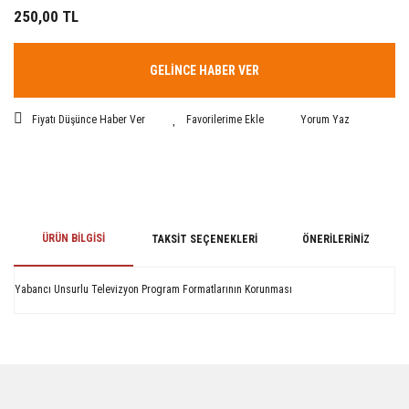
250,00 TL
GELİNCE HABER VER
Fiyatı Düşünce Haber Ver
Yorum Yaz
ÜRÜN BILGISI
TAKSIT SEÇENEKLERI
ÖNERILERINIZ
Yabancı Unsurlu Televizyon Program Formatlarının Korunması
Bu ürünün fiyat bilgisi, resim, ürün açıklamalarında ve diğer konularda
yetersiz gördüğünüz noktaları öneri formunu kullanarak tarafımıza
iletebilirsiniz.
Görüş ve önerileriniz için teşekkür ederiz.