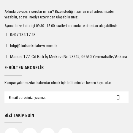
Ürün resmi kalitesiz, bozuk veya görüntülenemiyor.
Aklında cevapsız sorular mı var? Bize istediğin zaman mail adresimizden
Ürün açıklamasında eksik bilgiler bulunuyor.
yazabilir, sosyal medya üzerinden ulaşabilirsiniz.
Ürün bilgilerinde hatalar bulunuyor.
Ayrıca, bize hafta içi 09:30 - 18:00 saatleri arasında telefondan ulaşabilirsin.
Ürün fiyatı diğer sitelerden daha pahalı.
0507 134 17 48
Bu ürüne benzer farklı alternatifler olmalı.
bilgi@turhankitabevi.com.tr
Macun, 177. Cd Batı İş Merkezi No:28/42, 06560 Yenimahalle/Ankara
E-BÜLTEN ABONELİK
Gönder
Kampanyalarımızdan haberdar olmak için bültenimize hemen kayıt olun.
BİZİ TAKİP EDİN