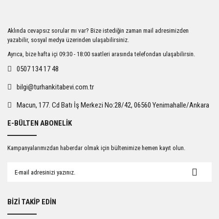
Ürün resmi kalitesiz, bozuk veya görüntülenemiyor.
Aklında cevapsız sorular mı var? Bize istediğin zaman mail adresimizden
Ürün açıklamasında eksik bilgiler bulunuyor.
yazabilir, sosyal medya üzerinden ulaşabilirsiniz.
Ürün bilgilerinde hatalar bulunuyor.
Ayrıca, bize hafta içi 09:30 - 18:00 saatleri arasında telefondan ulaşabilirsin.
Ürün fiyatı diğer sitelerden daha pahalı.
0507 134 17 48
Bu ürüne benzer farklı alternatifler olmalı.
bilgi@turhankitabevi.com.tr
Macun, 177. Cd Batı İş Merkezi No:28/42, 06560 Yenimahalle/Ankara
E-BÜLTEN ABONELİK
Gönder
Kampanyalarımızdan haberdar olmak için bültenimize hemen kayıt olun.
BİZİ TAKİP EDİN