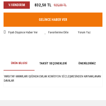
832,50 TL
%10
İNDİRİM
925,00 TL
GELİNCE HABER VER
Fiyatı Düşünce Haber Ver
Yorum Yaz
ÜRÜN BILGISI
TAKSIT SEÇENEKLERI
ÖNERILERINIZ
YARGITAY KARARLARI IŞIĞINDA EMLAK KOMİSYON SÖZLEŞMESİNDEN KAYNAKLANAN
DAVALAR
Bu ürünün fiyat bilgisi, resim, ürün açıklamalarında ve diğer konularda
yetersiz gördüğünüz noktaları öneri formunu kullanarak tarafımıza
iletebilirsiniz.
Görüş ve önerileriniz için teşekkür ederiz.