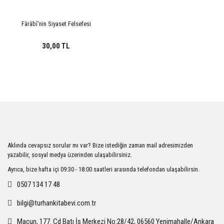
Fârâbî'nin Siyaset Felsefesi
30,00 TL
Aklında cevapsız sorular mı var? Bize istediğin zaman mail adresimizden
yazabilir, sosyal medya üzerinden ulaşabilirsiniz.
Ayrıca, bize hafta içi 09:30 - 18:00 saatleri arasında telefondan ulaşabilirsin.
0507 134 17 48
bilgi@turhankitabevi.com.tr
Macun, 177. Cd Batı İş Merkezi No:28/42, 06560 Yenimahalle/Ankara