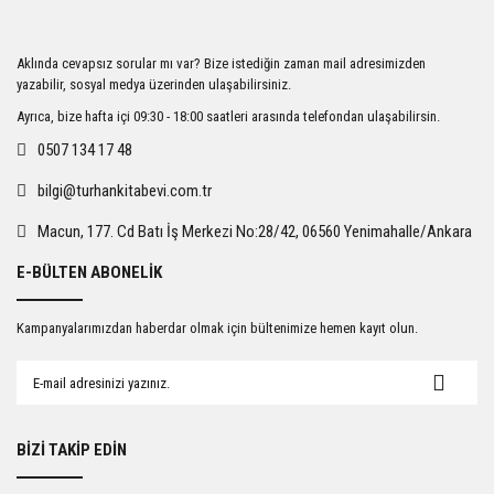
Aklında cevapsız sorular mı var? Bize istediğin zaman mail adresimizden
yazabilir, sosyal medya üzerinden ulaşabilirsiniz.
Ayrıca, bize hafta içi 09:30 - 18:00 saatleri arasında telefondan ulaşabilirsin.
0507 134 17 48
bilgi@turhankitabevi.com.tr
Macun, 177. Cd Batı İş Merkezi No:28/42, 06560 Yenimahalle/Ankara
E-BÜLTEN ABONELİK
Kampanyalarımızdan haberdar olmak için bültenimize hemen kayıt olun.
BİZİ TAKİP EDİN