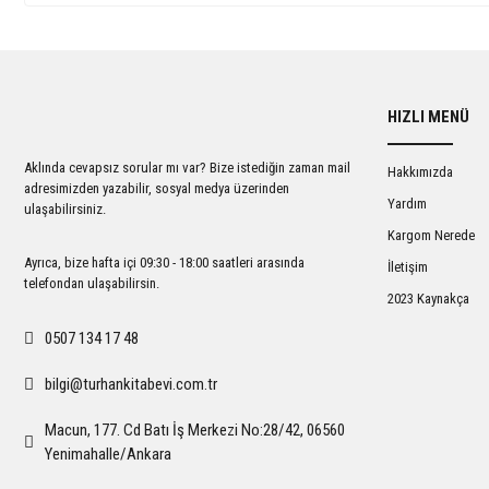
HIZLI MENÜ
Aklında cevapsız sorular mı var? Bize istediğin zaman mail
Hakkımızda
adresimizden yazabilir, sosyal medya üzerinden
Yardım
ulaşabilirsiniz.
Kargom Nerede
Ayrıca, bize hafta içi 09:30 - 18:00 saatleri arasında
İletişim
telefondan ulaşabilirsin.
2023 Kaynakça
0507 134 17 48
bilgi@turhankitabevi.com.tr
Macun, 177. Cd Batı İş Merkezi No:28/42, 06560
Yenimahalle/Ankara