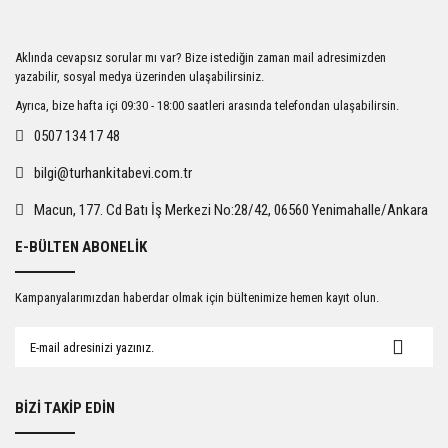
Aklında cevapsız sorular mı var? Bize istediğin zaman mail adresimizden
yazabilir, sosyal medya üzerinden ulaşabilirsiniz.
Ayrıca, bize hafta içi 09:30 - 18:00 saatleri arasında telefondan ulaşabilirsin.
0507 134 17 48
bilgi@turhankitabevi.com.tr
Macun, 177. Cd Batı İş Merkezi No:28/42, 06560 Yenimahalle/Ankara
E-BÜLTEN ABONELİK
Kampanyalarımızdan haberdar olmak için bültenimize hemen kayıt olun.
BİZİ TAKİP EDİN