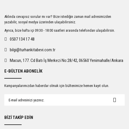
Aklında cevapsız sorular mı var? Bize istediğin zaman mail adresimizden
yazabilir, sosyal medya üzerinden ulaşabilirsiniz.
Ayrıca, bize hafta içi 09:30 - 18:00 saatleri arasında telefondan ulaşabilirsin.
0507 134 17 48
bilgi@turhankitabevi.com.tr
Macun, 177. Cd Batı İş Merkezi No:28/42, 06560 Yenimahalle/Ankara
E-BÜLTEN ABONELİK
Kampanyalarımızdan haberdar olmak için bültenimize hemen kayıt olun.
BİZİ TAKİP EDİN