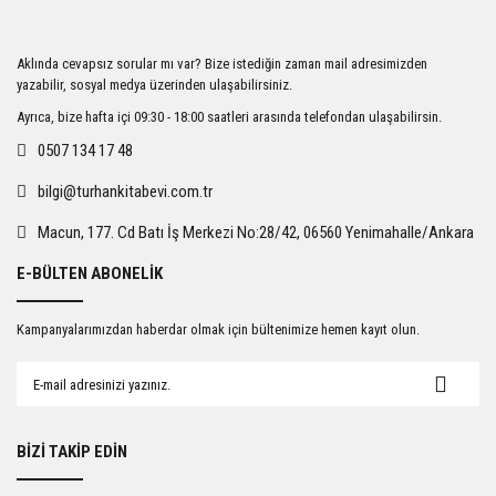
Aklında cevapsız sorular mı var? Bize istediğin zaman mail adresimizden
yazabilir, sosyal medya üzerinden ulaşabilirsiniz.
Ayrıca, bize hafta içi 09:30 - 18:00 saatleri arasında telefondan ulaşabilirsin.
0507 134 17 48
bilgi@turhankitabevi.com.tr
Macun, 177. Cd Batı İş Merkezi No:28/42, 06560 Yenimahalle/Ankara
E-BÜLTEN ABONELİK
Kampanyalarımızdan haberdar olmak için bültenimize hemen kayıt olun.
BİZİ TAKİP EDİN