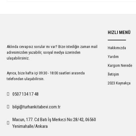
HIZLI MENÜ
Aklında cevapsız sorular mı var? Bize istediğin zaman mail
Hakkımızda
adresimizden yazabilir, sosyal medya üzerinden
Yardım
ulaşabilirsiniz.
Kargom Nerede
Ayrıca, bize hafta içi 09:30 - 18:00 saatleri arasında
İletişim
telefondan ulaşabilirsin.
2023 Kaynakça
0507 134 17 48
bilgi@turhankitabevi.com.tr
Macun, 177. Cd Batı İş Merkezi No:28/42, 06560
Yenimahalle/Ankara