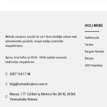
HIZLI MENÜ
Aklında cevapsız sorular mı var? Bize istediğin zaman mail
Hakkımızda
adresimizden yazabilir, sosyal medya üzerinden
Yardım
ulaşabilirsiniz.
Kargom Nerede
Ayrıca, bize hafta içi 09:30 - 18:00 saatleri arasında
İletişim
telefondan ulaşabilirsin.
2023 Kaynakça
0507 134 17 48
bilgi@turhankitabevi.com.tr
Macun, 177. Cd Batı İş Merkezi No:28/42, 06560
Yenimahalle/Ankara