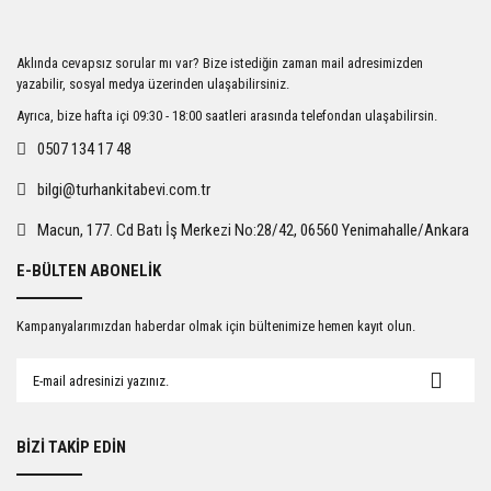
Aklında cevapsız sorular mı var? Bize istediğin zaman mail adresimizden
yazabilir, sosyal medya üzerinden ulaşabilirsiniz.
Ayrıca, bize hafta içi 09:30 - 18:00 saatleri arasında telefondan ulaşabilirsin.
0507 134 17 48
bilgi@turhankitabevi.com.tr
Macun, 177. Cd Batı İş Merkezi No:28/42, 06560 Yenimahalle/Ankara
E-BÜLTEN ABONELİK
Kampanyalarımızdan haberdar olmak için bültenimize hemen kayıt olun.
BİZİ TAKİP EDİN