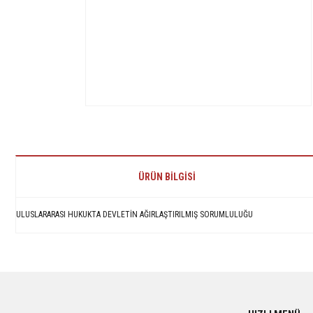
ÜRÜN BILGISI
ULUSLARARASI HUKUKTA DEVLETİN AĞIRLAŞTIRILMIŞ SORUMLULUĞU
Bu ürünün fiyat bilgisi, resim, ürün açıklamalarında ve diğer konularda yetersiz 
Görüş ve önerileriniz için teşekkür ederiz.
Ürün resmi kalitesiz, bozuk veya görüntülenemiyor.