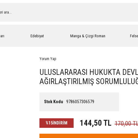
arı
Edebiyat
Manga & Çizgi Roman
Fels
Yorum Yap
ULUSLARARASI HUKUKTA DEVL
AĞIRLAŞTIRILMIŞ SORUMLULU
Stok Kodu
9786057306579
144,50 TL
170,00 T
%15
İNDİRİM