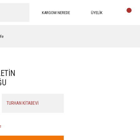
KARGOM NEREDE
ÜYELİK
efe
ETİN
ĞU
TURHAN KİTABEVİ
L