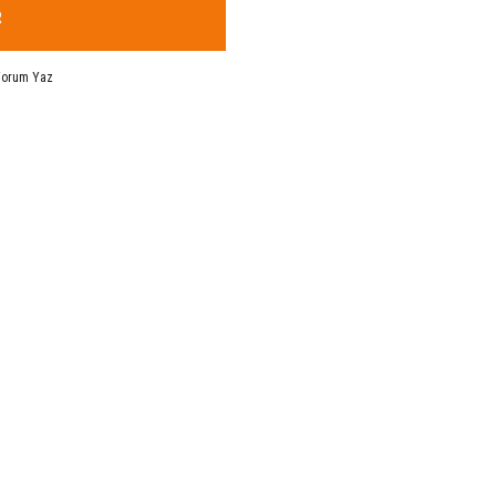
R
Yorum Yaz