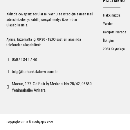
HIZLI MENÜ
Ürün açıklamasında eksik bilgiler bulunuyor.
Ürün bilgilerinde hatalar bulunuyor.
Aklında cevapsız sorular mı var? Bize istediğin zaman mail
Hakkımızda
Ürün fiyatı diğer sitelerden daha pahalı.
adresimizden yazabilir, sosyal medya üzerinden
Yardım
ulaşabilirsiniz.
Bu ürüne benzer farklı alternatifler olmalı.
Kargom Nerede
Ayrıca, bize hafta içi 09:30 - 18:00 saatleri arasında
İletişim
telefondan ulaşabilirsin.
2023 Kaynakça
0507 134 17 48
bilgi@turhankitabevi.com.tr
Macun, 177. Cd Batı İş Merkezi No:28/42, 06560
Yenimahalle/Ankara
Copyright 2019 © Hediyepix.com