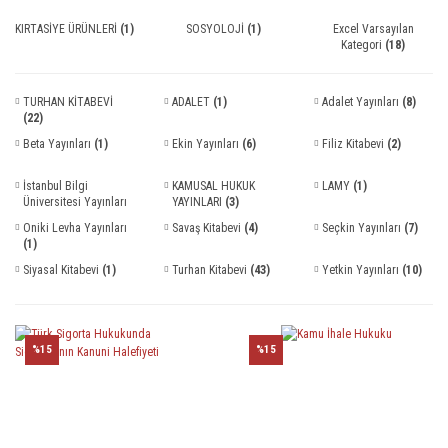
KIRTASİYE ÜRÜNLERİ
(1)
SOSYOLOJİ
(1)
Excel Varsayılan
Kategori
(18)
TURHAN KİTABEVİ
ADALET
(1)
Adalet Yayınları
(8)
(22)
Beta Yayınları
(1)
Ekin Yayınları
(6)
Filiz Kitabevi
(2)
İstanbul Bilgi
KAMUSAL HUKUK
LAMY
(1)
Üniversitesi Yayınları
YAYINLARI
(3)
(1)
Oniki Levha Yayınları
Savaş Kitabevi
(4)
Seçkin Yayınları
(7)
(1)
Siyasal Kitabevi
(1)
Turhan Kitabevi
(43)
Yetkin Yayınları
(10)
%15
%15