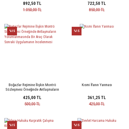
892,50 TL
722,50 TL
1.050,00 TL
850,00 TL
%15
%15
Boğazlar Rejimine İlişkin Montrö
Kısmi İfanın Yanması
Sözleşmesi Örneğinde Antlaşmaların
Yorumlanmasında Bir Araç Olarak
425,00 TL
361,25 TL
Sonraki Uygulamanın İncelenmesi
500,00 TL
425,00 TL
%15
%15