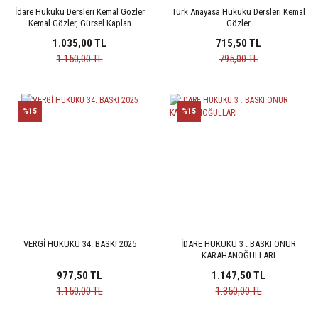
İdare Hukuku Dersleri Kemal Gözler
Türk Anayasa Hukuku Dersleri Kemal
Kemal Gözler, Gürsel Kaplan
Gözler
1.035,00 TL
715,50 TL
1.150,00 TL
795,00 TL
%15
%15
VERGİ HUKUKU 34. BASKI 2025
İDARE HUKUKU 3 . BASKI ONUR
KARAHANOĞULLARI
977,50 TL
1.147,50 TL
1.150,00 TL
1.350,00 TL