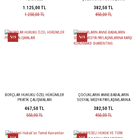
1.125,00 TL
382,50 TL
1.250,00 TL
450,00 TL
%15
%15
BORÇLAR HUKUKU ÖZEL HÜKÜMLER
ÇOCUKLARIN ANNE-BABALARIN
PRATİK ÇALIŞMALARI
SOSYAL MEDYA PAYLAŞIMLARINA
KARŞI KORUNMASI SHARENTING
467,50 TL
382,50 TL
550,00 TL
450,00 TL
%10
%15