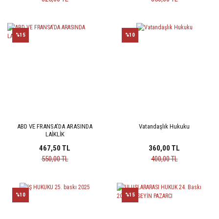
%15
%10
ABD VE FRANSA'DA ARASINDA
Vatandaşlık Hukuku
LAİKLİK
467,50 TL
360,00 TL
550,00 TL
400,00 TL
%10
%15