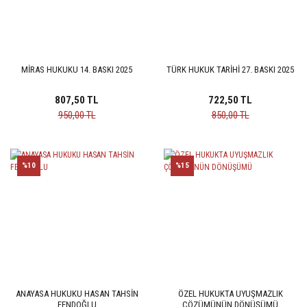
MİRAS HUKUKU 14. BASKI 2025
TÜRK HUKUK TARİHİ 27. BASKI 2025
807,50 TL
722,50 TL
950,00 TL
850,00 TL
%10
%15
ANAYASA HUKUKU HASAN TAHSİN
ÖZEL HUKUKTA UYUŞMAZLIK
FENDOĞLU
ÇÖZÜMÜNÜN DÖNÜŞÜMÜ