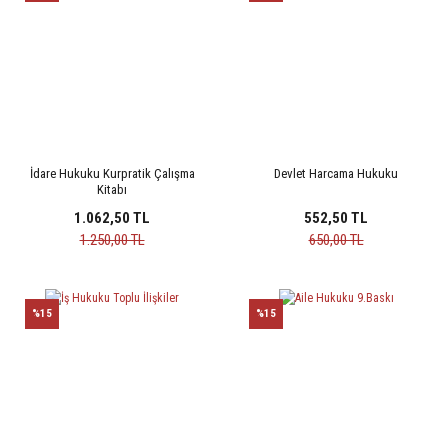
İdare Hukuku Kurpratik Çalışma
Devlet Harcama Hukuku
Kitabı
1.062,50 TL
552,50 TL
1.250,00 TL
650,00 TL
%15
%15