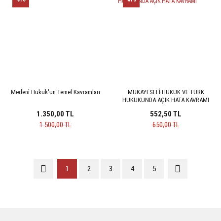
Medenî Hukuk'un Temel Kavramları
MUKAYESELİ HUKUK VE TÜRK
HUKUKUNDA AÇIK HATA KAVRAMI
1.350,00 TL
552,50 TL
1.500,00 TL
650,00 TL
1
2
3
4
5