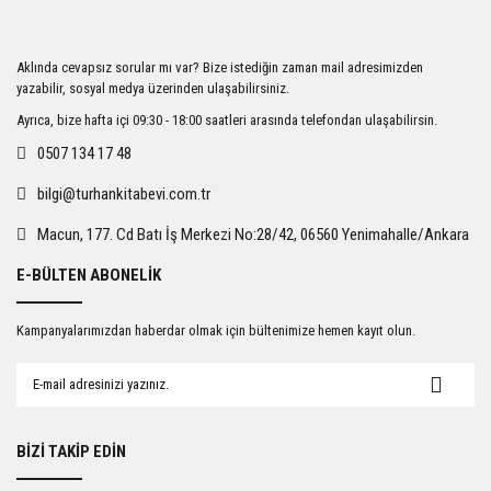
Aklında cevapsız sorular mı var? Bize istediğin zaman mail adresimizden
yazabilir, sosyal medya üzerinden ulaşabilirsiniz.
Ayrıca, bize hafta içi 09:30 - 18:00 saatleri arasında telefondan ulaşabilirsin.
0507 134 17 48
bilgi@turhankitabevi.com.tr
Macun, 177. Cd Batı İş Merkezi No:28/42, 06560 Yenimahalle/Ankara
E-BÜLTEN ABONELİK
Kampanyalarımızdan haberdar olmak için bültenimize hemen kayıt olun.
BİZİ TAKİP EDİN