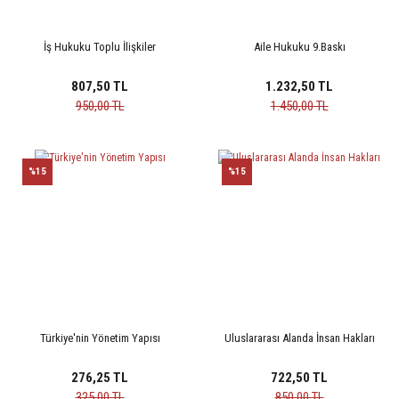
İş Hukuku Toplu İlişkiler
Aile Hukuku 9.Baskı
807,50 TL
1.232,50 TL
950,00 TL
1.450,00 TL
%15
%15
Türkiye'nin Yönetim Yapısı
Uluslararası Alanda İnsan Hakları
276,25 TL
722,50 TL
325,00 TL
850,00 TL