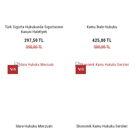
Türk Sigorta Hukukunda Sigortacının
Kamu İhale Hukuku
Kanuni Halefiyeti
297,50 TL
425,00 TL
350,00 TL
500,00 TL
%15
%15
İdare Hukuku Mevzuatı
Ekonomik Kamu Hukuku Dersleri